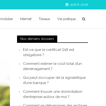
août 8, 2026
mobilier
Internet
Travaux
Vie pratique
Nos derniers dossiers
Est-ce que le certificat Q18 est
obligatoire ?
Comment estimer le coût total d’un
déménagement ?
Qui peut s’occuper de la signalétique
d’une banque ?
Comment trouver une domiciliation
d’entreprise autour de moi ?
Comment se débarrasser des archives