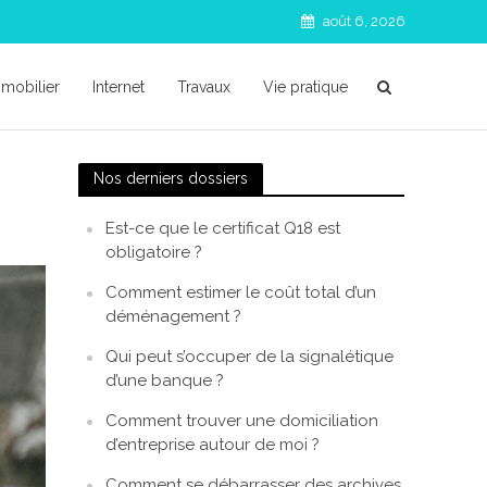
août 6, 2026
mobilier
Internet
Travaux
Vie pratique
Nos derniers dossiers
Est-ce que le certificat Q18 est
obligatoire ?
Comment estimer le coût total d’un
déménagement ?
Qui peut s’occuper de la signalétique
d’une banque ?
Comment trouver une domiciliation
d’entreprise autour de moi ?
Comment se débarrasser des archives